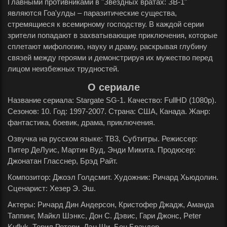
Главными противниками в "Звездных вратах: ЗВ-1"
являются Гоа'улды – паразитические существа,
стремящиеся к всемирному господству. В каждой серии
зрители попадают в захватывающие приключения, которые
сплетают мифологию, науку и драму, раскрывая глубину
связей между героями и демонстрируя их мужество перед
лицом неизбежных трудностей.
О сериале
Название сериала: Stargate SG-1. Качество: FullHD (1080p).
Сезонов: 10. Год: 1997-2007. Страна: США, Канада. Жанр:
фантастика, боевик, драма, приключения.
Озвучка на русском языке: ТВ3, Субтитры. Режиссер:
Питер ДеЛуис, Мартин Вуд, Энди Микита. Продюсер:
Джонатан Гласснер, Брэд Райт.
Композитор: Джоэл Голдсмит. Художник: Ричард Хьюдолин.
Сценарист: Хезер Э. Эш.
Актеры: Ричард Дин Андерсон, Кристофер Джадж, Аманда
Таппинг, Майкл Шэнкс, Дон С. Дэвис, Гари Джонс, Peter
Kufluk, Терил Ротери, Дэн Ши, Бен Браудер.