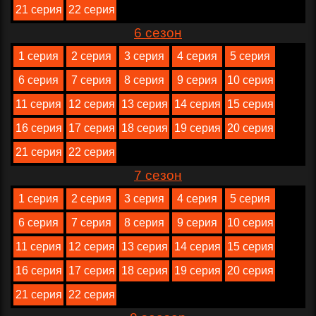
21 серия
22 серия
6 сезон
1 серия
2 серия
3 серия
4 серия
5 серия
6 серия
7 серия
8 серия
9 серия
10 серия
11 серия
12 серия
13 серия
14 серия
15 серия
16 серия
17 серия
18 серия
19 серия
20 серия
21 серия
22 серия
7 сезон
1 серия
2 серия
3 серия
4 серия
5 серия
6 серия
7 серия
8 серия
9 серия
10 серия
11 серия
12 серия
13 серия
14 серия
15 серия
16 серия
17 серия
18 серия
19 серия
20 серия
21 серия
22 серия