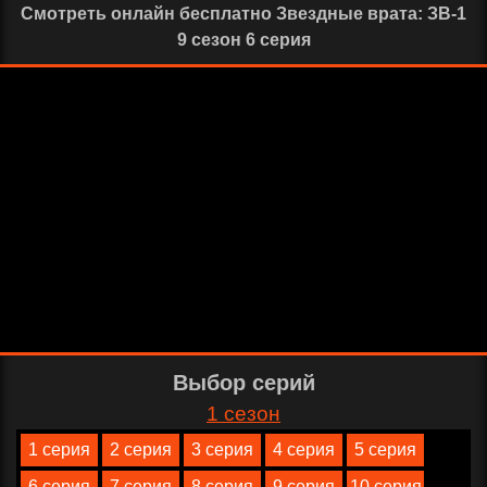
Смотреть онлайн бесплатно Звездные врата: ЗВ-1
9 сезон 6 серия
Выбор серий
1 сезон
1 серия
2 серия
3 серия
4 серия
5 серия
6 серия
7 серия
8 серия
9 серия
10 серия