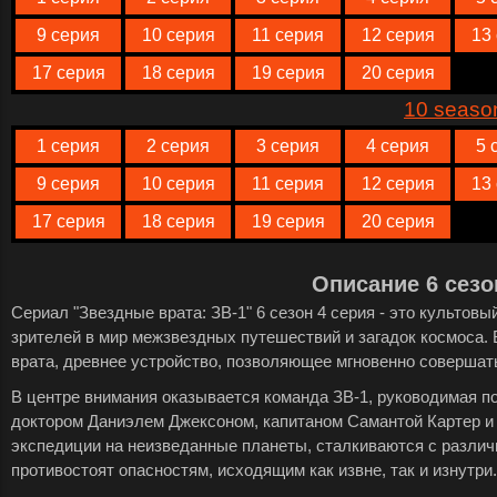
9 серия
10 серия
11 серия
12 серия
13
17 серия
18 серия
19 серия
20 серия
10 seaso
1 серия
2 серия
3 серия
4 серия
5 
9 серия
10 серия
11 серия
12 серия
13
17 серия
18 серия
19 серия
20 серия
Описание 6 сезо
Сериал "Звездные врата: ЗВ-1" 6 сезон 4 серия - это культо
зрителей в мир межзвездных путешествий и загадок космоса.
врата, древнее устройство, позволяющее мгновенно соверша
В центре внимания оказывается команда ЗВ-1, руководимая п
доктором Даниэлем Джексоном, капитаном Самантой Картер и 
экспедиции на неизведанные планеты, сталкиваются с разли
противостоят опасностям, исходящим как извне, так и изнутри.