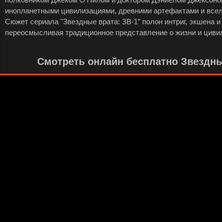
инопланетными цивилизациями, древними артефактами и вс
Сюжет сериала "Звездные врата: ЗВ-1" полон интриг, экшена 
переосмысливая традиционное представление о жизни и циви
Смотреть онлайн бесплатно Звездные