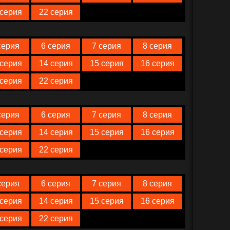
 серия
22 серия
серия
6 серия
7 серия
8 серия
 серия
14 серия
15 серия
16 серия
 серия
22 серия
серия
6 серия
7 серия
8 серия
 серия
14 серия
15 серия
16 серия
 серия
22 серия
серия
6 серия
7 серия
8 серия
 серия
14 серия
15 серия
16 серия
 серия
22 серия