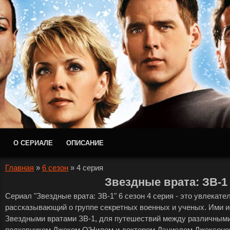
О СЕРИАЛЕ
ОПИСАНИЕ
Главная
»
6 сезон
»
4 серия
Звездные врата: ЗВ-1 
Сериал "Звездные врата: ЗВ-1" 6 сезон 4 серия - это увлекат
рассказывающий о группе секретных военных и ученых. Ими и
Звездными вратами ЗВ-1, для путешествий между различными
полковником Джеком О’Нилом и доктором Дэниелом Джексоно