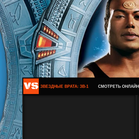
ЗВЕЗДНЫЕ ВРАТА: ЗВ-1
СМОТРЕТЬ ОНЛАЙН