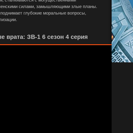
еленскими силами, замышляющими злые планы.
и поднимает глубокие моральные вопросы,
лизации.
 врата: ЗВ-1 6 сезон 4 серия