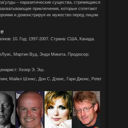
Гоа'улды – паразитические существа, стремящиеся
в захватывающие приключения, которые сплетают
героями и демонстрируя их мужество перед лицом
ле
зонов: 10. Год: 1997-2007. Страна: США, Канада.
ДеЛуис, Мартин Вуд, Энди Микита. Продюсер:
енарист: Хезер Э. Эш.
нг, Майкл Шэнкс, Дон С. Дэвис, Гари Джонс, Peter