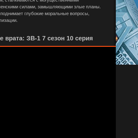
еленскими силами, замышляющими злые планы.
и поднимает глубокие моральные вопросы,
лизации.
врата: ЗВ-1 7 сезон 10 серия