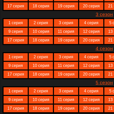
17 серия
18 серия
19 серия
20 серия
21
3 сезон
1 серия
2 серия
3 серия
4 серия
5 
9 серия
10 серия
11 серия
12 серия
13
17 серия
18 серия
19 серия
20 серия
21
4 сезон
1 серия
2 серия
3 серия
4 серия
5 
9 серия
10 серия
11 серия
12 серия
13
17 серия
18 серия
19 серия
20 серия
21
5 сезон
1 серия
2 серия
3 серия
4 серия
5 
9 серия
10 серия
11 серия
12 серия
13
17 серия
18 серия
19 серия
20 серия
21