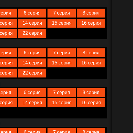
серия
6 серия
7 серия
8 серия
 серия
14 серия
15 серия
16 серия
 серия
22 серия
серия
6 серия
7 серия
8 серия
 серия
14 серия
15 серия
16 серия
 серия
22 серия
n
серия
6 серия
7 серия
8 серия
 серия
14 серия
15 серия
16 серия
n
серия
6 серия
7 серия
8 серия