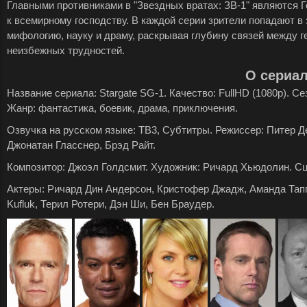
Главными противниками в "Звездных вратах: ЗВ-1" являются 
к всемирному господству. В каждой серии зрители попадают 
мифологию, науку и драму, раскрывая глубину связей между 
неизбежных трудностей.
О сериа
Название сериала: Stargate SG-1. Качество: FullHD (1080p). Се
Жанр: фантастика, боевик, драма, приключения.
Озвучка на русском языке: ТВ3, Субтитры. Режиссер: Питер 
Джонатан Гласснер, Брэд Райт.
Композитор: Джоэл Голдсмит. Художник: Ричард Хьюдолин. Сц
Актеры: Ричард Дин Андерсон, Кристофер Джадж, Аманда Таппи
Kufluk, Терил Ротери, Дэн Ши, Бен Браудер.