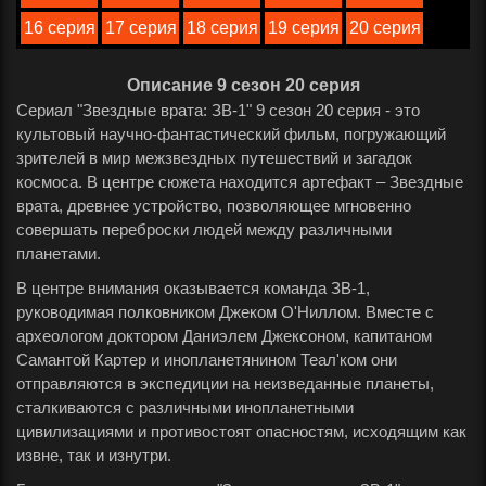
16 серия
17 серия
18 серия
19 серия
20 серия
Описание 9 сезон 20 серия
Сериал "Звездные врата: ЗВ-1" 9 сезон 20 серия - это
культовый научно-фантастический фильм, погружающий
зрителей в мир межзвездных путешествий и загадок
космоса. В центре сюжета находится артефакт – Звездные
врата, древнее устройство, позволяющее мгновенно
совершать переброски людей между различными
планетами.
В центре внимания оказывается команда ЗВ-1,
руководимая полковником Джеком О'Ниллом. Вместе с
археологом доктором Даниэлем Джексоном, капитаном
Самантой Картер и инопланетянином Теал'ком они
отправляются в экспедиции на неизведанные планеты,
сталкиваются с различными инопланетными
цивилизациями и противостоят опасностям, исходящим как
извне, так и изнутри.