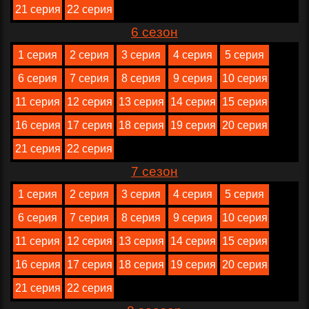
21 серия
22 серия
6 сезон
1 серия
2 серия
3 серия
4 серия
5 серия
6 серия
7 серия
8 серия
9 серия
10 серия
11 серия
12 серия
13 серия
14 серия
15 серия
16 серия
17 серия
18 серия
19 серия
20 серия
21 серия
22 серия
7 сезон
1 серия
2 серия
3 серия
4 серия
5 серия
6 серия
7 серия
8 серия
9 серия
10 серия
11 серия
12 серия
13 серия
14 серия
15 серия
16 серия
17 серия
18 серия
19 серия
20 серия
21 серия
22 серия