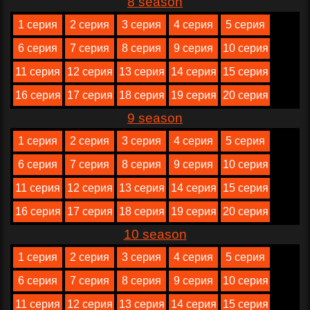
8 season
1 серия
2 серия
3 серия
4 серия
5 серия
6 серия
7 серия
8 серия
9 серия
10 серия
11 серия
12 серия
13 серия
14 серия
15 серия
16 серия
17 серия
18 серия
19 серия
20 серия
9 season
1 серия
2 серия
3 серия
4 серия
5 серия
6 серия
7 серия
8 серия
9 серия
10 серия
11 серия
12 серия
13 серия
14 серия
15 серия
16 серия
17 серия
18 серия
19 серия
20 серия
10 season
1 серия
2 серия
3 серия
4 серия
5 серия
6 серия
7 серия
8 серия
9 серия
10 серия
11 серия
12 серия
13 серия
14 серия
15 серия