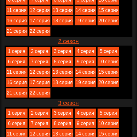
11 серия
12 серия
13 серия
14 серия
15 серия
16 серия
17 серия
18 серия
19 серия
20 серия
21 серия
22 серия
2 сезон
1 серия
2 серия
3 серия
4 серия
5 серия
6 серия
7 серия
8 серия
9 серия
10 серия
11 серия
12 серия
13 серия
14 серия
15 серия
16 серия
17 серия
18 серия
19 серия
20 серия
21 серия
22 серия
3 сезон
1 серия
2 серия
3 серия
4 серия
5 серия
6 серия
7 серия
8 серия
9 серия
10 серия
11 серия
12 серия
13 серия
14 серия
15 серия