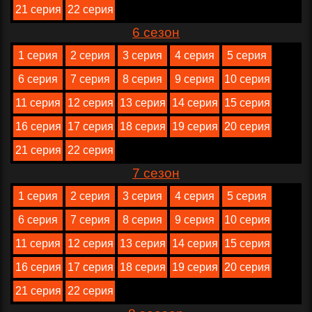
21 серия
22 серия
6 сезон
1 серия
2 серия
3 серия
4 серия
5 серия
6 серия
7 серия
8 серия
9 серия
10 серия
11 серия
12 серия
13 серия
14 серия
15 серия
16 серия
17 серия
18 серия
19 серия
20 серия
21 серия
22 серия
7 сезон
1 серия
2 серия
3 серия
4 серия
5 серия
6 серия
7 серия
8 серия
9 серия
10 серия
11 серия
12 серия
13 серия
14 серия
15 серия
16 серия
17 серия
18 серия
19 серия
20 серия
21 серия
22 серия