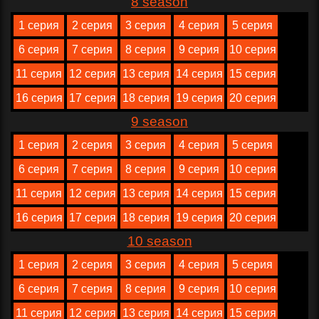
8 season
1 серия
2 серия
3 серия
4 серия
5 серия
6 серия
7 серия
8 серия
9 серия
10 серия
11 серия
12 серия
13 серия
14 серия
15 серия
16 серия
17 серия
18 серия
19 серия
20 серия
9 season
1 серия
2 серия
3 серия
4 серия
5 серия
6 серия
7 серия
8 серия
9 серия
10 серия
11 серия
12 серия
13 серия
14 серия
15 серия
16 серия
17 серия
18 серия
19 серия
20 серия
10 season
1 серия
2 серия
3 серия
4 серия
5 серия
6 серия
7 серия
8 серия
9 серия
10 серия
11 серия
12 серия
13 серия
14 серия
15 серия