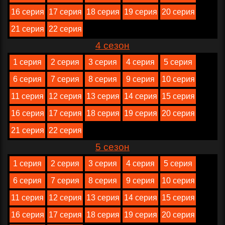
16 серия
17 серия
18 серия
19 серия
20 серия
21 серия
22 серия
4 сезон
1 серия
2 серия
3 серия
4 серия
5 серия
6 серия
7 серия
8 серия
9 серия
10 серия
11 серия
12 серия
13 серия
14 серия
15 серия
16 серия
17 серия
18 серия
19 серия
20 серия
21 серия
22 серия
5 сезон
1 серия
2 серия
3 серия
4 серия
5 серия
6 серия
7 серия
8 серия
9 серия
10 серия
11 серия
12 серия
13 серия
14 серия
15 серия
16 серия
17 серия
18 серия
19 серия
20 серия