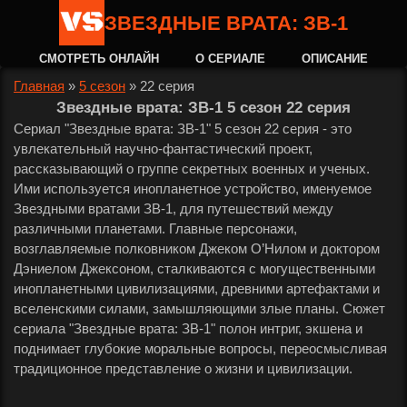
ЗВЕЗДНЫЕ ВРАТА: ЗВ-1
СМОТРЕТЬ ОНЛАЙН
О СЕРИАЛЕ
ОПИСАНИЕ
Главная
»
5 сезон
»
22 серия
Звездные врата: ЗВ-1 5 сезон 22 серия
Сериал "Звездные врата: ЗВ-1" 5 сезон 22 серия - это
увлекательный научно-фантастический проект,
рассказывающий о группе секретных военных и ученых.
Ими используется инопланетное устройство, именуемое
Звездными вратами ЗВ-1, для путешествий между
различными планетами. Главные персонажи,
возглавляемые полковником Джеком О’Нилом и доктором
Дэниелом Джексоном, сталкиваются с могущественными
инопланетными цивилизациями, древними артефактами и
вселенскими силами, замышляющими злые планы. Сюжет
сериала "Звездные врата: ЗВ-1" полон интриг, экшена и
поднимает глубокие моральные вопросы, переосмысливая
традиционное представление о жизни и цивилизации.