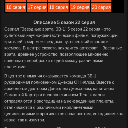
16 серия
17 серия
18 серия
19 серия
20 серия
Описание 5 сезон 22 серия
Сериал "Звездные врата: ЗВ-1" 5 сезон 22 серия - это
культовый научно-фантастический фильм, погружающий
зрителей в мир межзвездных путешествий и загадок
космоса. В центре сюжета находится артефакт – Звездные
врата, древнее устройство, позволяющее мгновенно
совершать переброски людей между различными
планетами.
В центре внимания оказывается команда ЗВ-1,
руководимая полковником Джеком О'Ниллом. Вместе с
археологом доктором Даниэлем Джексоном, капитаном
Самантой Картер и инопланетянином Теал'ком они
отправляются в экспедиции на неизведанные планеты,
сталкиваются с различными инопланетными
цивилизациями и противостоят опасностям, исходящим как
извне, так и изнутри.