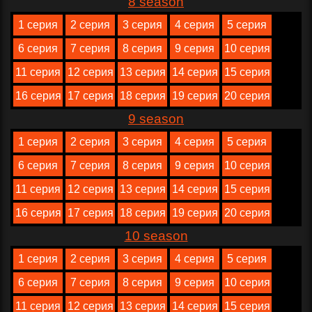
8 season
1 серия
2 серия
3 серия
4 серия
5 серия
6 серия
7 серия
8 серия
9 серия
10 серия
11 серия
12 серия
13 серия
14 серия
15 серия
16 серия
17 серия
18 серия
19 серия
20 серия
9 season
1 серия
2 серия
3 серия
4 серия
5 серия
6 серия
7 серия
8 серия
9 серия
10 серия
11 серия
12 серия
13 серия
14 серия
15 серия
16 серия
17 серия
18 серия
19 серия
20 серия
10 season
1 серия
2 серия
3 серия
4 серия
5 серия
6 серия
7 серия
8 серия
9 серия
10 серия
11 серия
12 серия
13 серия
14 серия
15 серия