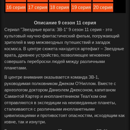
16 серия
17 серия
18 серия
19 серия
20 серия
Описание 9 сезон 11 серия
Сериал "Звездные врата: ЗВ-1" 9 сезон 11 серия - это
культовый научно-фантастический фильм, погружающий
зрителей в мир межзвездных путешествий и загадок
космоса. В центре сюжета находится артефакт – Звездные
врата, древнее устройство, позволяющее мгновенно
совершать переброски людей между различными
планетами.
В центре внимания оказывается команда ЗВ-1,
руководимая полковником Джеком О'Ниллом. Вместе с
археологом доктором Даниэлем Джексоном, капитаном
Самантой Картер и инопланетянином Теал'ком они
отправляются в экспедиции на неизведанные планеты,
сталкиваются с различными инопланетными
цивилизациями и противостоят опасностям, исходящим как
извне, так и изнутри.