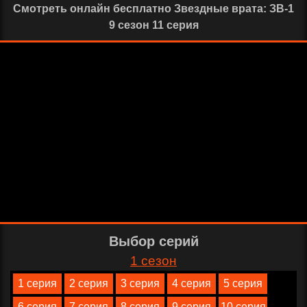
Смотреть онлайн бесплатно Звездные врата: ЗВ-1
9 сезон 11 серия
Выбор серий
1 сезон
1 серия
2 серия
3 серия
4 серия
5 серия
6 серия
7 серия
8 серия
9 серия
10 серия