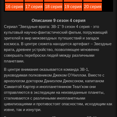
16 серия
17 серия
18 серия
19 серия
20 серия
Описание 9 сезон 4 серия
Сериал "Звездные врата: ЗВ-1" 9 сезон 4 серия - это
культовый научно-фантастический фильм, погружающий
зрителей в мир межзвездных путешествий и загадок
космоса. В центре сюжета находится артефакт – Звездные
врата, древнее устройство, позволяющее мгновенно
совершать переброски людей между различными
планетами.
В центре внимания оказывается команда ЗВ-1,
руководимая полковником Джеком О'Ниллом. Вместе с
археологом доктором Даниэлем Джексоном, капитаном
Самантой Картер и инопланетянином Теал'ком они
отправляются в экспедиции на неизведанные планеты,
сталкиваются с различными инопланетными
цивилизациями и противостоят опасностям, исходящим как
извне, так и изнутри.