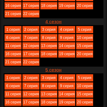
16 серия
17 серия
18 серия
19 серия
20 серия
21 серия
22 серия
4 сезон
1 серия
2 серия
3 серия
4 серия
5 серия
6 серия
7 серия
8 серия
9 серия
10 серия
11 серия
12 серия
13 серия
14 серия
15 серия
16 серия
17 серия
18 серия
19 серия
20 серия
21 серия
22 серия
5 сезон
1 серия
2 серия
3 серия
4 серия
5 серия
6 серия
7 серия
8 серия
9 серия
10 серия
11 серия
12 серия
13 серия
14 серия
15 серия
16 серия
17 серия
18 серия
19 серия
20 серия