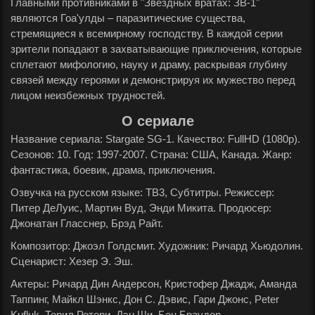
Главными противниками в "Звездных вратах: ЗВ-1"
являются Гоа'улды – паразитические существа,
стремящиеся к всемирному господству. В каждой серии
зрители попадают в захватывающие приключения, которые
сплетают мифологию, науку и драму, раскрывая глубину
связей между героями и демонстрируя их мужество перед
лицом неизбежных трудностей.
О сериале
Название сериала: Stargate SG-1. Качество: FullHD (1080p).
Сезонов: 10. Год: 1997-2007. Страна: США, Канада. Жанр:
фантастика, боевик, драма, приключения.
Озвучка на русском языке: ТВ3, Субтитры. Режиссер:
Питер ДеЛуис, Мартин Вуд, Энди Микита. Продюсер:
Джонатан Гласснер, Брэд Райт.
Композитор: Джоэл Голдсмит. Художник: Ричард Хьюдолин.
Сценарист: Хезер Э. Эш.
Актеры: Ричард Дин Андерсон, Кристофер Джадж, Аманда
Таппинг, Майкл Шэнкс, Дон С. Дэвис, Гари Джонс, Peter
Kufluk, Терил Ротери, Дэн Ши, Бен Браудер.