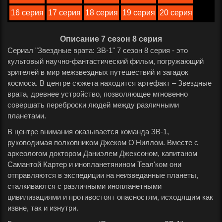
16 серия
17 серия
18 серия
19 серия
20 серия
Описание 7 сезон 8 серия
Сериал "Звездные врата: ЗВ-1" 7 сезон 8 серия - это
культовый научно-фантастический фильм, погружающий
зрителей в мир межзвездных путешествий и загадок
космоса. В центре сюжета находится артефакт – Звездные
врата, древнее устройство, позволяющее мгновенно
совершать переброски людей между различными
планетами.
В центре внимания оказывается команда ЗВ-1,
руководимая полковником Джеком О'Ниллом. Вместе с
археологом доктором Даниэлем Джексоном, капитаном
Самантой Картер и инопланетянином Теал'ком они
отправляются в экспедиции на неизведанные планеты,
сталкиваются с различными инопланетными
цивилизациями и противостоят опасностям, исходящим как
извне, так и изнутри.