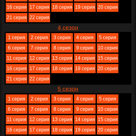
16 серия
17 серия
18 серия
19 серия
20 серия
21 серия
22 серия
4 сезон
1 серия
2 серия
3 серия
4 серия
5 серия
6 серия
7 серия
8 серия
9 серия
10 серия
11 серия
12 серия
13 серия
14 серия
15 серия
16 серия
17 серия
18 серия
19 серия
20 серия
21 серия
22 серия
5 сезон
1 серия
2 серия
3 серия
4 серия
5 серия
6 серия
7 серия
8 серия
9 серия
10 серия
11 серия
12 серия
13 серия
14 серия
15 серия
16 серия
17 серия
18 серия
19 серия
20 серия