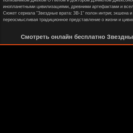
инопланетными цивилизациями, древними артефактами и вс
Сюжет сериала "Звездные врата: ЗВ-1" полон интриг, экшена 
переосмысливая традиционное представление о жизни и циви
Смотреть онлайн бесплатно Звездные 