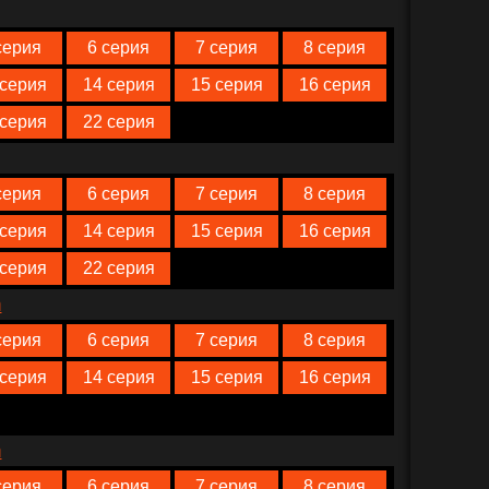
серия
6 серия
7 серия
8 серия
 серия
14 серия
15 серия
16 серия
 серия
22 серия
серия
6 серия
7 серия
8 серия
 серия
14 серия
15 серия
16 серия
 серия
22 серия
n
серия
6 серия
7 серия
8 серия
 серия
14 серия
15 серия
16 серия
n
серия
6 серия
7 серия
8 серия