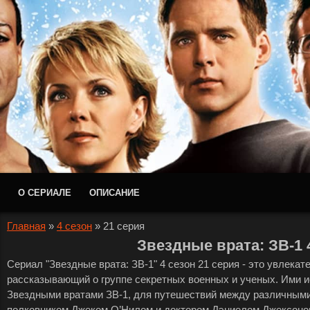
О СЕРИАЛЕ
ОПИСАНИЕ
Главная
»
4 сезон
»
21 серия
Звездные врата: ЗВ-1 
Сериал "Звездные врата: ЗВ-1" 4 сезон 21 серия - это увлека
рассказывающий о группе секретных военных и ученых. Ими и
Звездными вратами ЗВ-1, для путешествий между различными
полковником Джеком О’Нилом и доктором Дэниелом Джексоно