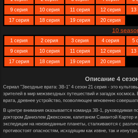
9 серия
10 серия
11 серия
12 серия
13
17 серия
18 серия
19 серия
20 серия
10 seaso
1 серия
2 серия
3 серия
4 серия
5 
9 серия
10 серия
11 серия
12 серия
13
17 серия
18 серия
19 серия
20 серия
Описание 4 сезон
Сериал "Звездные врата: ЗВ-1" 4 сезон 21 серия - это культ
зрителей в мир межзвездных путешествий и загадок космоса.
врата, древнее устройство, позволяющее мгновенно соверша
В центре внимания оказывается команда ЗВ-1, руководимая п
доктором Даниэлем Джексоном, капитаном Самантой Картер и 
экспедиции на неизведанные планеты, сталкиваются с разли
противостоят опасностям, исходящим как извне, так и изнутри.