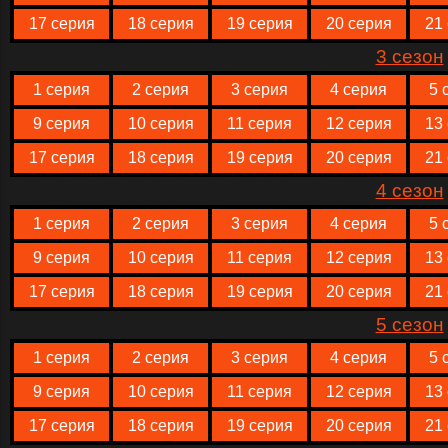
17 серия
18 серия
19 серия
20 серия
21
3 сезон
1 серия
2 серия
3 серия
4 серия
5 
9 серия
10 серия
11 серия
12 серия
13
17 серия
18 серия
19 серия
20 серия
21
4 сезон
1 серия
2 серия
3 серия
4 серия
5 
9 серия
10 серия
11 серия
12 серия
13
17 серия
18 серия
19 серия
20 серия
21
5 сезон
1 серия
2 серия
3 серия
4 серия
5 
9 серия
10 серия
11 серия
12 серия
13
17 серия
18 серия
19 серия
20 серия
21