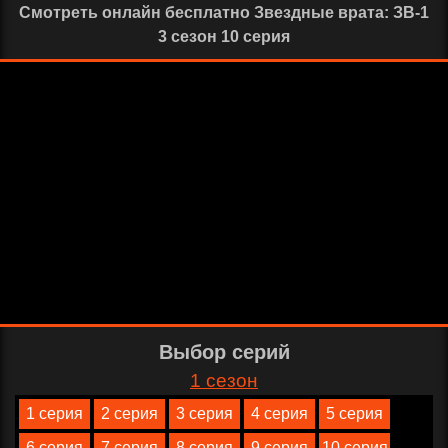
Смотреть онлайн бесплатно Звездные врата: ЗВ-1
3 сезон 10 серия
Выбор серий
1 сезон
1 серия
2 серия
3 серия
4 серия
5 серия
6 серия
7 серия
8 серия
9 серия
10 серия