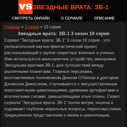
ЗВЕЗДНЫЕ ВРАТА: ЗВ-1
СМОТРЕТЬ ОНЛАЙН
О СЕРИАЛЕ
ОПИСАНИЕ
Главная
»
3 сезон
»
10 серия
Звездные врата: ЗВ-1 3 сезон 10 серия
Сериал "Звездные врата: ЗВ-1" 3 сезон 10 серия - это
увлекательный научно-фантастический проект,
рассказывающий о группе секретных военных и ученых.
Ими используется инопланетное устройство, именуемое
Звездными вратами ЗВ-1, для путешествий между
различными планетами. Главные персонажи,
возглавляемые полковником Джеком О’Нилом и доктором
Дэниелом Джексоном, сталкиваются с могущественными
инопланетными цивилизациями, древними артефактами и
вселенскими силами, замышляющими злые планы. Сюжет
сериала "Звездные врата: ЗВ-1" полон интриг, экшена и
поднимает глубокие моральные вопросы, переосмысливая
традиционное представление о жизни и цивилизации.