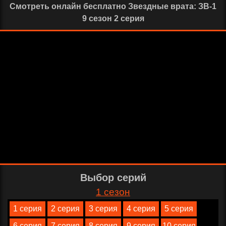
Смотреть онлайн бесплатно Звездные врата: ЗВ-1
9 сезон 2 серия
Выбор серий
1 сезон
1 серия
2 серия
3 серия
4 серия
5 серия
6 серия
7 серия
8 серия
9 серия
10 серия