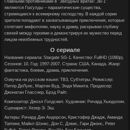
Главными противниками в "Звездных вратах: ЗВ-1"
являются Гоа'улды – паразитические существа,
стремящиеся к всемирному господству. В каждой серии
зрители попадают в захватывающие приключения, которые
сплетают мифологию, науку и драму, раскрывая глубину
связей между героями и демонстрируя их мужество перед
лицом неизбежных трудностей.
О сериале
Название сериала: Stargate SG-1. Качество: FullHD (1080p).
Сезонов: 10. Год: 1997-2007. Страна: США, Канада. Жанр:
фантастика, боевик, драма, приключения.
Озвучка на русском языке: ТВ3, Субтитры. Режиссер:
Питер ДеЛуис, Мартин Вуд, Энди Микита. Продюсер:
Джонатан Гласснер, Брэд Райт.
Композитор: Джоэл Голдсмит. Художник: Ричард Хьюдолин.
Сценарист: Хезер Э. Эш.
Актеры: Ричард Дин Андерсон, Кристофер Джадж, Аманда
Таппинг, Майкл Шэнкс, Дон С. Дэвис, Гари Джонс, Peter
Kufluk, Терил Ротери, Дэн Ши, Бен Браудер.