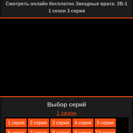
Смотреть онлайн бесплатно Звездные врата: ЗВ-1
1 сезон 3 серия
Выбор серий
1 сезон
1 серия
2 серия
3 серия
4 серия
5 серия
6 серия
7 серия
8 серия
9 серия
10 серия