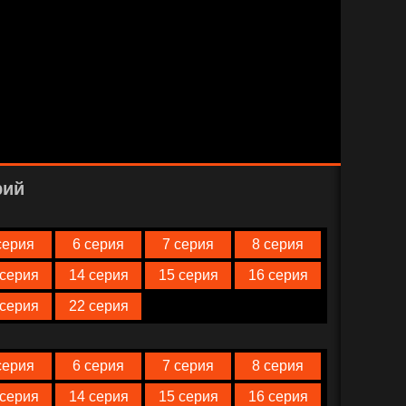
рий
серия
6 серия
7 серия
8 серия
 серия
14 серия
15 серия
16 серия
 серия
22 серия
серия
6 серия
7 серия
8 серия
 серия
14 серия
15 серия
16 серия