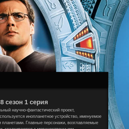
8 сезон 1 серия
ельный научно-фантастический проект,
спользуется инопланетное устройство, именуемое
 планетами. Главные персонажи, возглавляемые
м, сталкиваются с могущественными