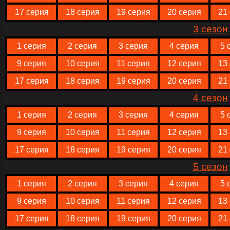
17 серия
18 серия
19 серия
20 серия
21
3 сезон
1 серия
2 серия
3 серия
4 серия
5 
9 серия
10 серия
11 серия
12 серия
13
17 серия
18 серия
19 серия
20 серия
21
4 сезон
1 серия
2 серия
3 серия
4 серия
5 
9 серия
10 серия
11 серия
12 серия
13
17 серия
18 серия
19 серия
20 серия
21
5 сезон
1 серия
2 серия
3 серия
4 серия
5 
9 серия
10 серия
11 серия
12 серия
13
17 серия
18 серия
19 серия
20 серия
21