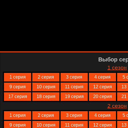
Выбор се
1 сезон
1 серия
2 серия
3 серия
4 серия
5 
9 серия
10 серия
11 серия
12 серия
13
17 серия
18 серия
19 серия
20 серия
21
2 сезон
1 серия
2 серия
3 серия
4 серия
5 
9 серия
10 серия
11 серия
12 серия
13