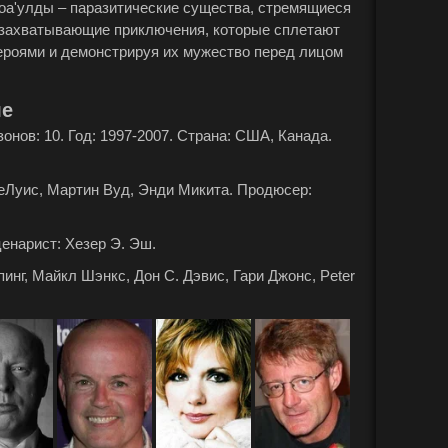
Гоа'улды – паразитические существа, стремящиеся
в захватывающие приключения, которые сплетают
героями и демонстрируя их мужество перед лицом
ле
зонов: 10. Год: 1997-2007. Страна: США, Канада.
ДеЛуис, Мартин Вуд, Энди Микита. Продюсер:
енарист: Хезер Э. Эш.
нг, Майкл Шэнкс, Дон С. Дэвис, Гари Джонс, Peter