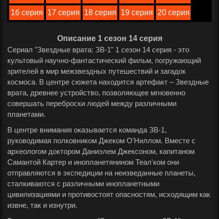
16 серия
17 серия
18 серия
19 серия
20 серия
Описание 1 сезон 14 серия
Сериал "Звездные врата: ЗВ-1" 1 сезон 14 серия - это
культовый научно-фантастический фильм, погружающий
зрителей в мир межзвездных путешествий и загадок
космоса. В центре сюжета находится артефакт – Звездные
врата, древнее устройство, позволяющее мгновенно
совершать переброски людей между различными
планетами.
В центре внимания оказывается команда ЗВ-1,
руководимая полковником Джеком О'Ниллом. Вместе с
археологом доктором Даниэлем Джексоном, капитаном
Самантой Картер и инопланетянином Теал'ком они
отправляются в экспедиции на неизведанные планеты,
сталкиваются с различными инопланетными
цивилизациями и противостоят опасностям, исходящим как
извне, так и изнутри.