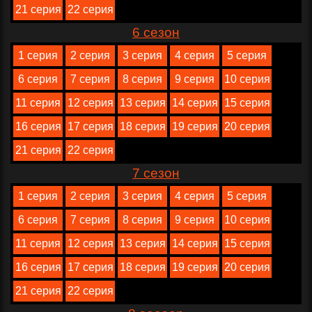
21 серия
22 серия
6 сезон
1 серия
2 серия
3 серия
4 серия
5 серия
6 серия
7 серия
8 серия
9 серия
10 серия
11 серия
12 серия
13 серия
14 серия
15 серия
16 серия
17 серия
18 серия
19 серия
20 серия
21 серия
22 серия
7 сезон
1 серия
2 серия
3 серия
4 серия
5 серия
6 серия
7 серия
8 серия
9 серия
10 серия
11 серия
12 серия
13 серия
14 серия
15 серия
16 серия
17 серия
18 серия
19 серия
20 серия
21 серия
22 серия