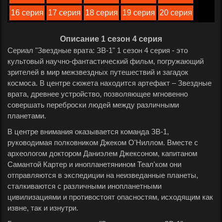
16 серия
17 серия
18 серия
19 серия
20 серия
Описание 1 сезон 4 серия
Сериал "Звездные врата: ЗВ-1" 1 сезон 4 серия - это
культовый научно-фантастический фильм, погружающий
зрителей в мир межзвездных путешествий и загадок
космоса. В центре сюжета находится артефакт – Звездные
врата, древнее устройство, позволяющее мгновенно
совершать переброски людей между различными
планетами.
В центре внимания оказывается команда ЗВ-1,
руководимая полковником Джеком О'Ниллом. Вместе с
археологом доктором Даниэлем Джексоном, капитаном
Самантой Картер и инопланетянином Теал'ком они
отправляются в экспедиции на неизведанные планеты,
сталкиваются с различными инопланетными
цивилизациями и противостоят опасностям, исходящим как
извне, так и изнутри.