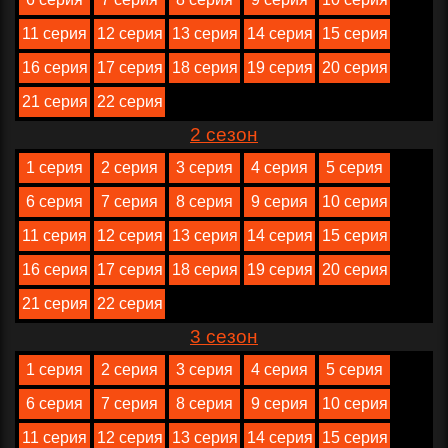
11 серия
12 серия
13 серия
14 серия
15 серия
16 серия
17 серия
18 серия
19 серия
20 серия
21 серия
22 серия
2 сезон
1 серия
2 серия
3 серия
4 серия
5 серия
6 серия
7 серия
8 серия
9 серия
10 серия
11 серия
12 серия
13 серия
14 серия
15 серия
16 серия
17 серия
18 серия
19 серия
20 серия
21 серия
22 серия
3 сезон
1 серия
2 серия
3 серия
4 серия
5 серия
6 серия
7 серия
8 серия
9 серия
10 серия
11 серия
12 серия
13 серия
14 серия
15 серия