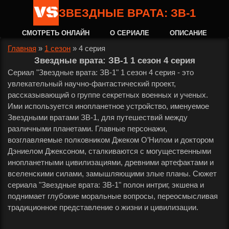
ЗВЕЗДНЫЕ ВРАТА: ЗВ-1
СМОТРЕТЬ ОНЛАЙН
О СЕРИАЛЕ
ОПИСАНИЕ
Главная
»
1 сезон
»
4 серия
Звездные врата: ЗВ-1 1 сезон 4 серия
Сериал "Звездные врата: ЗВ-1" 1 сезон 4 серия - это
увлекательный научно-фантастический проект,
рассказывающий о группе секретных военных и ученых.
Ими используется инопланетное устройство, именуемое
Звездными вратами ЗВ-1, для путешествий между
различными планетами. Главные персонажи,
возглавляемые полковником Джеком О’Нилом и доктором
Дэниелом Джексоном, сталкиваются с могущественными
инопланетными цивилизациями, древними артефактами и
вселенскими силами, замышляющими злые планы. Сюжет
сериала "Звездные врата: ЗВ-1" полон интриг, экшена и
поднимает глубокие моральные вопросы, переосмысливая
традиционное представление о жизни и цивилизации.