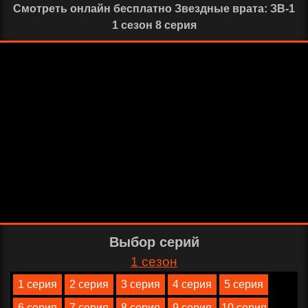
Смотреть онлайн бесплатно Звездные врата: ЗВ-1
1 сезон 8 серия
Выбор серий
1 сезон
1 серия
2 серия
3 серия
4 серия
5 серия
6 серия
7 серия
8 серия
9 серия
10 серия