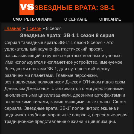
ЗВЕЗДНЫЕ ВРАТА: ЗВ-1
СМОТРЕТЬ ОНЛАЙН
О СЕРИАЛЕ
ОПИСАНИЕ
Главная
»
1 сезон
»
8 серия
Звездные врата: ЗВ-1 1 сезон 8 серия
Сериал "Звездные врата: ЗВ-1" 1 сезон 8 серия - это
увлекательный научно-фантастический проект,
рассказывающий о группе секретных военных и ученых.
Ими используется инопланетное устройство, именуемое
Звездными вратами ЗВ-1, для путешествий между
различными планетами. Главные персонажи,
возглавляемые полковником Джеком О’Нилом и доктором
Дэниелом Джексоном, сталкиваются с могущественными
инопланетными цивилизациями, древними артефактами и
вселенскими силами, замышляющими злые планы. Сюжет
сериала "Звездные врата: ЗВ-1" полон интриг, экшена и
поднимает глубокие моральные вопросы, переосмысливая
традиционное представление о жизни и цивилизации.