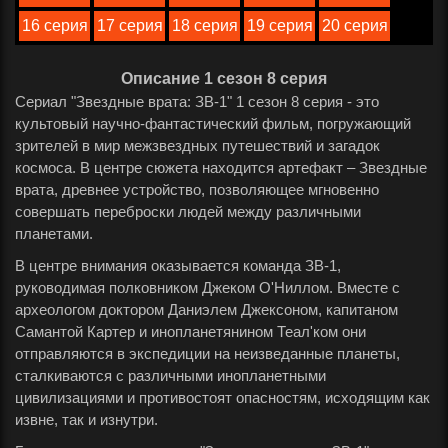
16 серия
17 серия
18 серия
19 серия
20 серия
Описание 1 сезон 8 серия
Сериал "Звездные врата: ЗВ-1" 1 сезон 8 серия - это
культовый научно-фантастический фильм, погружающий
зрителей в мир межзвездных путешествий и загадок
космоса. В центре сюжета находится артефакт – Звездные
врата, древнее устройство, позволяющее мгновенно
совершать переброски людей между различными
планетами.
В центре внимания оказывается команда ЗВ-1,
руководимая полковником Джеком О'Ниллом. Вместе с
археологом доктором Даниэлем Джексоном, капитаном
Самантой Картер и инопланетянином Теал'ком они
отправляются в экспедиции на неизведанные планеты,
сталкиваются с различными инопланетными
цивилизациями и противостоят опасностям, исходящим как
извне, так и изнутри.