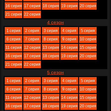
16 серия
17 серия
18 серия
19 серия
20 серия
21 серия
22 серия
4 сезон
1 серия
2 серия
3 серия
4 серия
5 серия
6 серия
7 серия
8 серия
9 серия
10 серия
11 серия
12 серия
13 серия
14 серия
15 серия
16 серия
17 серия
18 серия
19 серия
20 серия
21 серия
22 серия
5 сезон
1 серия
2 серия
3 серия
4 серия
5 серия
6 серия
7 серия
8 серия
9 серия
10 серия
11 серия
12 серия
13 серия
14 серия
15 серия
16 серия
17 серия
18 серия
19 серия
20 серия