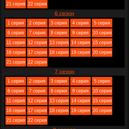
21 серия
22 серия
6 сезон
1 серия
2 серия
3 серия
4 серия
5 серия
6 серия
7 серия
8 серия
9 серия
10 серия
11 серия
12 серия
13 серия
14 серия
15 серия
16 серия
17 серия
18 серия
19 серия
20 серия
21 серия
22 серия
7 сезон
1 серия
2 серия
3 серия
4 серия
5 серия
6 серия
7 серия
8 серия
9 серия
10 серия
11 серия
12 серия
13 серия
14 серия
15 серия
16 серия
17 серия
18 серия
19 серия
20 серия
21 серия
22 серия