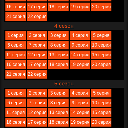
16 серия
17 серия
18 серия
19 серия
20 серия
21 серия
22 серия
4 сезон
1 серия
2 серия
3 серия
4 серия
5 серия
6 серия
7 серия
8 серия
9 серия
10 серия
11 серия
12 серия
13 серия
14 серия
15 серия
16 серия
17 серия
18 серия
19 серия
20 серия
21 серия
22 серия
5 сезон
1 серия
2 серия
3 серия
4 серия
5 серия
6 серия
7 серия
8 серия
9 серия
10 серия
11 серия
12 серия
13 серия
14 серия
15 серия
16 серия
17 серия
18 серия
19 серия
20 серия