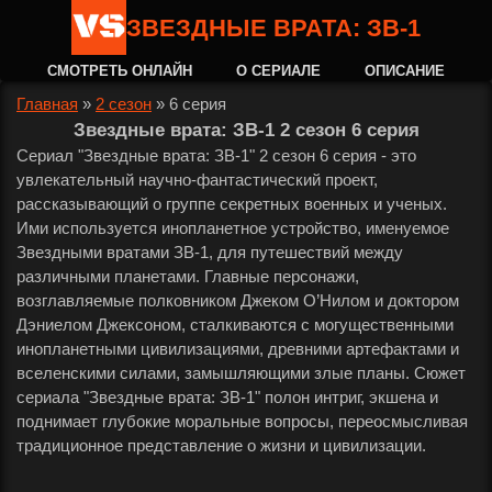
ЗВЕЗДНЫЕ ВРАТА: ЗВ-1
СМОТРЕТЬ ОНЛАЙН
О СЕРИАЛЕ
ОПИСАНИЕ
Главная
»
2 сезон
»
6 серия
Звездные врата: ЗВ-1 2 сезон 6 серия
Сериал "Звездные врата: ЗВ-1" 2 сезон 6 серия - это
увлекательный научно-фантастический проект,
рассказывающий о группе секретных военных и ученых.
Ими используется инопланетное устройство, именуемое
Звездными вратами ЗВ-1, для путешествий между
различными планетами. Главные персонажи,
возглавляемые полковником Джеком О’Нилом и доктором
Дэниелом Джексоном, сталкиваются с могущественными
инопланетными цивилизациями, древними артефактами и
вселенскими силами, замышляющими злые планы. Сюжет
сериала "Звездные врата: ЗВ-1" полон интриг, экшена и
поднимает глубокие моральные вопросы, переосмысливая
традиционное представление о жизни и цивилизации.