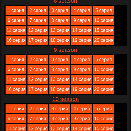
8 season
1 серия
2 серия
3 серия
4 серия
5 серия
6 серия
7 серия
8 серия
9 серия
10 серия
11 серия
12 серия
13 серия
14 серия
15 серия
16 серия
17 серия
18 серия
19 серия
20 серия
9 season
1 серия
2 серия
3 серия
4 серия
5 серия
6 серия
7 серия
8 серия
9 серия
10 серия
11 серия
12 серия
13 серия
14 серия
15 серия
16 серия
17 серия
18 серия
19 серия
20 серия
10 season
1 серия
2 серия
3 серия
4 серия
5 серия
6 серия
7 серия
8 серия
9 серия
10 серия
11 серия
12 серия
13 серия
14 серия
15 серия