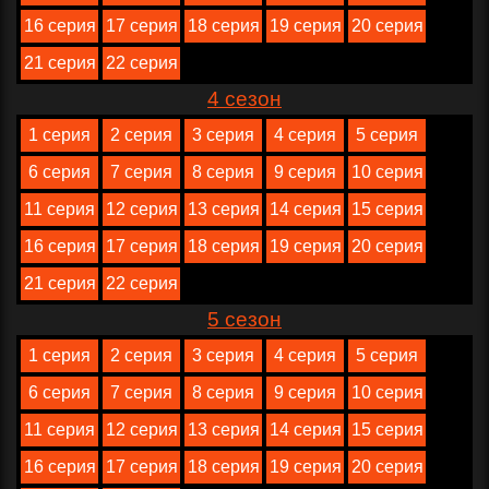
16 серия
17 серия
18 серия
19 серия
20 серия
21 серия
22 серия
4 сезон
1 серия
2 серия
3 серия
4 серия
5 серия
6 серия
7 серия
8 серия
9 серия
10 серия
11 серия
12 серия
13 серия
14 серия
15 серия
16 серия
17 серия
18 серия
19 серия
20 серия
21 серия
22 серия
5 сезон
1 серия
2 серия
3 серия
4 серия
5 серия
6 серия
7 серия
8 серия
9 серия
10 серия
11 серия
12 серия
13 серия
14 серия
15 серия
16 серия
17 серия
18 серия
19 серия
20 серия