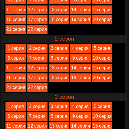
11 серия
12 серия
13 серия
14 серия
15 серия
16 серия
17 серия
18 серия
19 серия
20 серия
21 серия
22 серия
2 сезон
1 серия
2 серия
3 серия
4 серия
5 серия
6 серия
7 серия
8 серия
9 серия
10 серия
11 серия
12 серия
13 серия
14 серия
15 серия
16 серия
17 серия
18 серия
19 серия
20 серия
21 серия
22 серия
3 сезон
1 серия
2 серия
3 серия
4 серия
5 серия
6 серия
7 серия
8 серия
9 серия
10 серия
11 серия
12 серия
13 серия
14 серия
15 серия