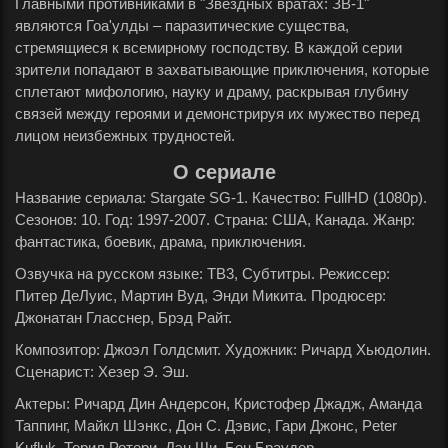
Главными противниками в "Звездных вратах: ЗВ-1"
являются Гоа'улды – паразитические существа,
стремящиеся к всемирному господству. В каждой серии
зрители попадают в захватывающие приключения, которые
сплетают мифологию, науку и драму, раскрывая глубину
связей между героями и демонстрируя их мужество перед
лицом неизбежных трудностей.
О сериале
Название сериала: Stargate SG-1. Качество: FullHD (1080p).
Сезонов: 10. Год: 1997-2007. Страна: США, Канада. Жанр:
фантастика, боевик, драма, приключения.
Озвучка на русском языке: ТВ3, Субтитры. Режиссер:
Питер ДеЛуис, Мартин Вуд, Энди Микита. Продюсер:
Джонатан Гласснер, Брэд Райт.
Композитор: Джоэл Голдсмит. Художник: Ричард Хьюдолин.
Сценарист: Хезер Э. Эш.
Актеры: Ричард Дин Андерсон, Кристофер Джадж, Аманда
Таппинг, Майкл Шэнкс, Дон С. Дэвис, Гари Джонс, Peter
Kufluk, Терил Ротери, Дэн Ши, Бен Браудер.