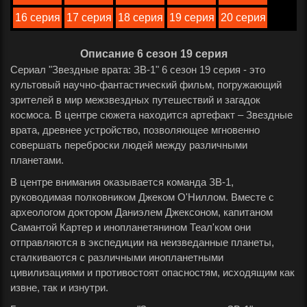
16 серия
17 серия
18 серия
19 серия
20 серия
Описание 6 сезон 19 серия
Сериал "Звездные врата: ЗВ-1" 6 сезон 19 серия - это
культовый научно-фантастический фильм, погружающий
зрителей в мир межзвездных путешествий и загадок
космоса. В центре сюжета находится артефакт – Звездные
врата, древнее устройство, позволяющее мгновенно
совершать переброски людей между различными
планетами.
В центре внимания оказывается команда ЗВ-1,
руководимая полковником Джеком О'Ниллом. Вместе с
археологом доктором Даниэлем Джексоном, капитаном
Самантой Картер и инопланетянином Теал'ком они
отправляются в экспедиции на неизведанные планеты,
сталкиваются с различными инопланетными
цивилизациями и противостоят опасностям, исходящим как
извне, так и изнутри.