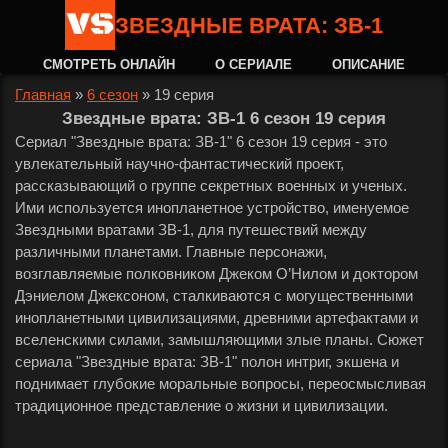
ЗВЕЗДНЫЕ ВРАТА: ЗВ-1
СМОТРЕТЬ ОНЛАЙН
О СЕРИАЛЕ
ОПИСАНИЕ
Главная
»
6 сезон
»
19 серия
Звездные врата: ЗВ-1 6 сезон 19 серия
Сериал "Звездные врата: ЗВ-1" 6 сезон 19 серия - это
увлекательный научно-фантастический проект,
рассказывающий о группе секретных военных и ученых.
Ими используется инопланетное устройство, именуемое
Звездными вратами ЗВ-1, для путешествий между
различными планетами. Главные персонажи,
возглавляемые полковником Джеком О’Нилом и доктором
Дэниелом Джексоном, сталкиваются с могущественными
инопланетными цивилизациями, древними артефактами и
вселенскими силами, замышляющими злые планы. Сюжет
сериала "Звездные врата: ЗВ-1" полон интриг, экшена и
поднимает глубокие моральные вопросы, переосмысливая
традиционное представление о жизни и цивилизации.