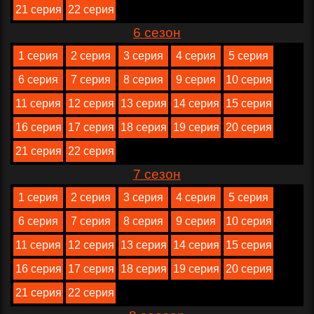
21 серия
22 серия
6 сезон
1 серия
2 серия
3 серия
4 серия
5 серия
6 серия
7 серия
8 серия
9 серия
10 серия
11 серия
12 серия
13 серия
14 серия
15 серия
16 серия
17 серия
18 серия
19 серия
20 серия
21 серия
22 серия
7 сезон
1 серия
2 серия
3 серия
4 серия
5 серия
6 серия
7 серия
8 серия
9 серия
10 серия
11 серия
12 серия
13 серия
14 серия
15 серия
16 серия
17 серия
18 серия
19 серия
20 серия
21 серия
22 серия