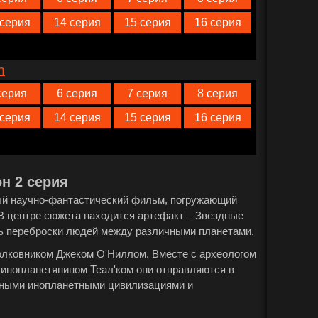
 серия
14 серия
15 серия
16 серия
n
серия
6 серия
7 серия
8 серия
 серия
14 серия
15 серия
16 серия
н 2 серия
овый научно-фантастический фильм, погружающий
 В центре сюжета находится артефакт – Звездные
ть переброски людей между различными планетами.
олковником Джеком О'Ниллом. Вместе с археологом
инопланетянином Теал'ком они отправляются в
чными инопланетными цивилизациями и