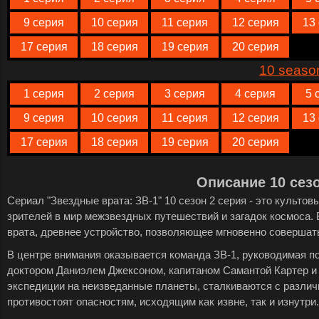
9 серия
10 серия
11 серия
12 серия
13
17 серия
18 серия
19 серия
20 серия
10 seaso
1 серия
2 серия
3 серия
4 серия
5 
9 серия
10 серия
11 серия
12 серия
13
17 серия
18 серия
19 серия
20 серия
Описание 10 сезо
Сериал "Звездные врата: ЗВ-1" 10 сезон 2 серия - это культ
зрителей в мир межзвездных путешествий и загадок космоса.
врата, древнее устройство, позволяющее мгновенно соверша
В центре внимания оказывается команда ЗВ-1, руководимая п
доктором Даниэлем Джексоном, капитаном Самантой Картер и 
экспедиции на неизведанные планеты, сталкиваются с разли
противостоят опасностям, исходящим как извне, так и изнутри.