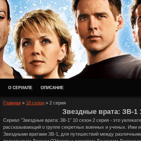
О СЕРИАЛЕ
ОПИСАНИЕ
Главная
»
10 сезон
»
2 серия
Звездные врата: ЗВ-1 
Сериал "Звездные врата: ЗВ-1" 10 сезон 2 серия - это увлека
рассказывающий о группе секретных военных и ученых. Ими и
Звездными вратами ЗВ-1, для путешествий между различными
полковником Джеком О’Нилом и доктором Дэниелом Джексоно