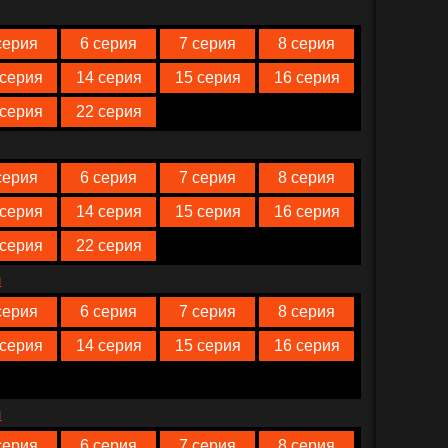
серия
6 серия
7 серия
8 серия
 серия
14 серия
15 серия
16 серия
 серия
22 серия
серия
6 серия
7 серия
8 серия
 серия
14 серия
15 серия
16 серия
 серия
22 серия
n
серия
6 серия
7 серия
8 серия
 серия
14 серия
15 серия
16 серия
n
серия
6 серия
7 серия
8 серия