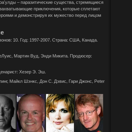
Гоа'улды – паразитические существа, стремящиеся
в захватывающие приключения, которые сплетают
героями и демонстрируя их мужество перед лицом
ле
зонов: 10. Год: 1997-2007. Страна: США, Канада.
ДеЛуис, Мартин Вуд, Энди Микита. Продюсер:
енарист: Хезер Э. Эш.
нг, Майкл Шэнкс, Дон С. Дэвис, Гари Джонс, Peter