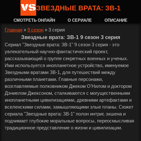
ЗВЕЗДНЫЕ ВРАТА: ЗВ-1
СМОТРЕТЬ ОНЛАЙН
О СЕРИАЛЕ
ОПИСАНИЕ
Главная
»
9 сезон
»
3 серия
Звездные врата: ЗВ-1 9 сезон 3 серия
Сериал "Звездные врата: ЗВ-1" 9 сезон 3 серия - это
увлекательный научно-фантастический проект,
рассказывающий о группе секретных военных и ученых.
Ими используется инопланетное устройство, именуемое
Звездными вратами ЗВ-1, для путешествий между
различными планетами. Главные персонажи,
возглавляемые полковником Джеком О’Нилом и доктором
Дэниелом Джексоном, сталкиваются с могущественными
инопланетными цивилизациями, древними артефактами и
вселенскими силами, замышляющими злые планы. Сюжет
сериала "Звездные врата: ЗВ-1" полон интриг, экшена и
поднимает глубокие моральные вопросы, переосмысливая
традиционное представление о жизни и цивилизации.