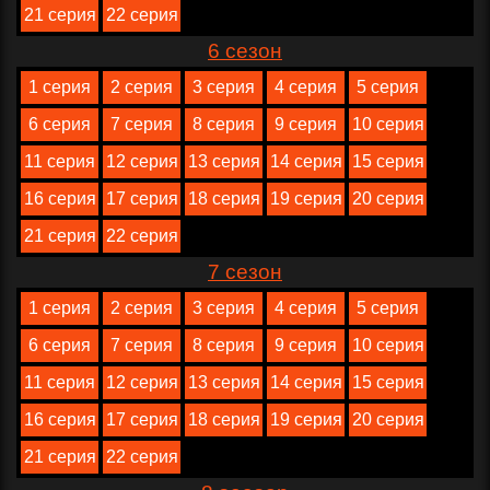
21 серия
22 серия
6 сезон
1 серия
2 серия
3 серия
4 серия
5 серия
6 серия
7 серия
8 серия
9 серия
10 серия
11 серия
12 серия
13 серия
14 серия
15 серия
16 серия
17 серия
18 серия
19 серия
20 серия
21 серия
22 серия
7 сезон
1 серия
2 серия
3 серия
4 серия
5 серия
6 серия
7 серия
8 серия
9 серия
10 серия
11 серия
12 серия
13 серия
14 серия
15 серия
16 серия
17 серия
18 серия
19 серия
20 серия
21 серия
22 серия