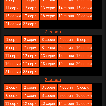
11 серия
12 серия
13 серия
14 серия
15 серия
16 серия
17 серия
18 серия
19 серия
20 серия
21 серия
22 серия
2 сезон
1 серия
2 серия
3 серия
4 серия
5 серия
6 серия
7 серия
8 серия
9 серия
10 серия
11 серия
12 серия
13 серия
14 серия
15 серия
16 серия
17 серия
18 серия
19 серия
20 серия
21 серия
22 серия
3 сезон
1 серия
2 серия
3 серия
4 серия
5 серия
6 серия
7 серия
8 серия
9 серия
10 серия
11 серия
12 серия
13 серия
14 серия
15 серия