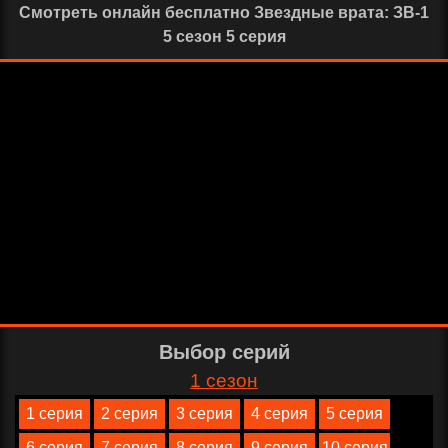
Смотреть онлайн бесплатно Звездные врата: ЗВ-1
5 сезон 5 серия
Выбор серий
1 сезон
1 серия
2 серия
3 серия
4 серия
5 серия
6 серия
7 серия
8 серия
9 серия
10 серия