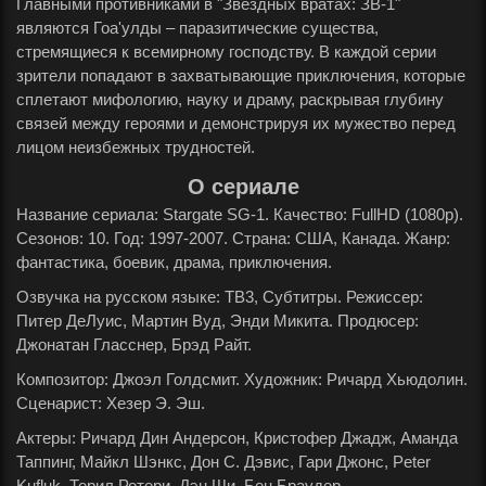
Главными противниками в "Звездных вратах: ЗВ-1"
являются Гоа'улды – паразитические существа,
стремящиеся к всемирному господству. В каждой серии
зрители попадают в захватывающие приключения, которые
сплетают мифологию, науку и драму, раскрывая глубину
связей между героями и демонстрируя их мужество перед
лицом неизбежных трудностей.
О сериале
Название сериала: Stargate SG-1. Качество: FullHD (1080p).
Сезонов: 10. Год: 1997-2007. Страна: США, Канада. Жанр:
фантастика, боевик, драма, приключения.
Озвучка на русском языке: ТВ3, Субтитры. Режиссер:
Питер ДеЛуис, Мартин Вуд, Энди Микита. Продюсер:
Джонатан Гласснер, Брэд Райт.
Композитор: Джоэл Голдсмит. Художник: Ричард Хьюдолин.
Сценарист: Хезер Э. Эш.
Актеры: Ричард Дин Андерсон, Кристофер Джадж, Аманда
Таппинг, Майкл Шэнкс, Дон С. Дэвис, Гари Джонс, Peter
Kufluk, Терил Ротери, Дэн Ши, Бен Браудер.