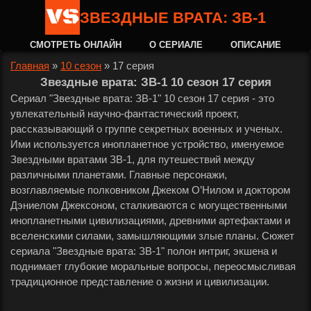
ЗВЕЗДНЫЕ ВРАТА: ЗВ-1
СМОТРЕТЬ ОНЛАЙН
О СЕРИАЛЕ
ОПИСАНИЕ
Главная
»
10 сезон
»
17 серия
Звездные врата: ЗВ-1 10 сезон 17 серия
Сериал "Звездные врата: ЗВ-1" 10 сезон 17 серия - это
увлекательный научно-фантастический проект,
рассказывающий о группе секретных военных и ученых.
Ими используется инопланетное устройство, именуемое
Звездными вратами ЗВ-1, для путешествий между
различными планетами. Главные персонажи,
возглавляемые полковником Джеком О’Нилом и доктором
Дэниелом Джексоном, сталкиваются с могущественными
инопланетными цивилизациями, древними артефактами и
вселенскими силами, замышляющими злые планы. Сюжет
сериала "Звездные врата: ЗВ-1" полон интриг, экшена и
поднимает глубокие моральные вопросы, переосмысливая
традиционное представление о жизни и цивилизации.