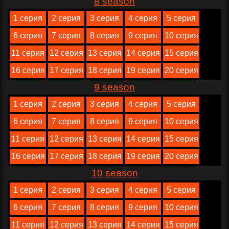
8 season
1 серия
2 серия
3 серия
4 серия
5 серия
6 серия
7 серия
8 серия
9 серия
10 серия
11 серия
12 серия
13 серия
14 серия
15 серия
16 серия
17 серия
18 серия
19 серия
20 серия
9 season
1 серия
2 серия
3 серия
4 серия
5 серия
6 серия
7 серия
8 серия
9 серия
10 серия
11 серия
12 серия
13 серия
14 серия
15 серия
16 серия
17 серия
18 серия
19 серия
20 серия
10 season
1 серия
2 серия
3 серия
4 серия
5 серия
6 серия
7 серия
8 серия
9 серия
10 серия
11 серия
12 серия
13 серия
14 серия
15 серия