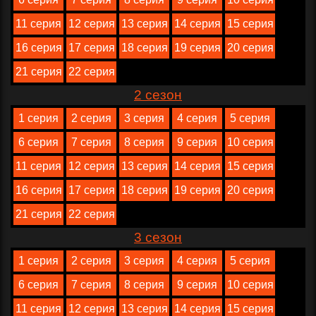
11 серия
12 серия
13 серия
14 серия
15 серия
16 серия
17 серия
18 серия
19 серия
20 серия
21 серия
22 серия
2 сезон
1 серия
2 серия
3 серия
4 серия
5 серия
6 серия
7 серия
8 серия
9 серия
10 серия
11 серия
12 серия
13 серия
14 серия
15 серия
16 серия
17 серия
18 серия
19 серия
20 серия
21 серия
22 серия
3 сезон
1 серия
2 серия
3 серия
4 серия
5 серия
6 серия
7 серия
8 серия
9 серия
10 серия
11 серия
12 серия
13 серия
14 серия
15 серия