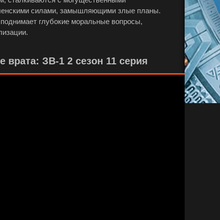
еленскими силами, замышляющими злые планы.
и поднимает глубокие моральные вопросы,
лизации.
врата: ЗВ-1 2 сезон 11 серия