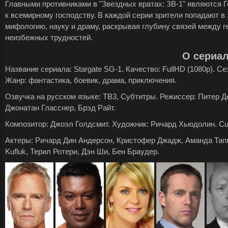
Главными противниками в "Звездных вратах: ЗВ-1" являются 
к всемирному господству. В каждой серии зрители попадают 
мифологию, науку и драму, раскрывая глубину связей между 
неизбежных трудностей.
О сериа
Название сериала: Stargate SG-1. Качество: FullHD (1080p). Се
Жанр: фантастика, боевик, драма, приключения.
Озвучка на русском языке: ТВ3, Субтитры. Режиссер: Питер 
Джонатан Гласснер, Брэд Райт.
Композитор: Джоэл Голдсмит. Художник: Ричард Хьюдолин. Сц
Актеры: Ричард Дин Андерсон, Кристофер Джадж, Аманда Таппи
Kufluk, Терил Ротери, Дэн Ши, Бен Браудер.