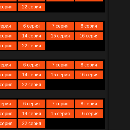
 серия
22 серия
серия
6 серия
7 серия
8 серия
 серия
14 серия
15 серия
16 серия
 серия
22 серия
серия
6 серия
7 серия
8 серия
 серия
14 серия
15 серия
16 серия
 серия
22 серия
серия
6 серия
7 серия
8 серия
 серия
14 серия
15 серия
16 серия
 серия
22 серия