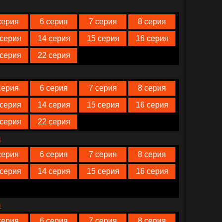
серия
6 серия
7 серия
8 серия
 серия
14 серия
15 серия
16 серия
 серия
22 серия
серия
6 серия
7 серия
8 серия
 серия
14 серия
15 серия
16 серия
 серия
22 серия
n
серия
6 серия
7 серия
8 серия
 серия
14 серия
15 серия
16 серия
n
серия
6 серия
7 серия
8 серия