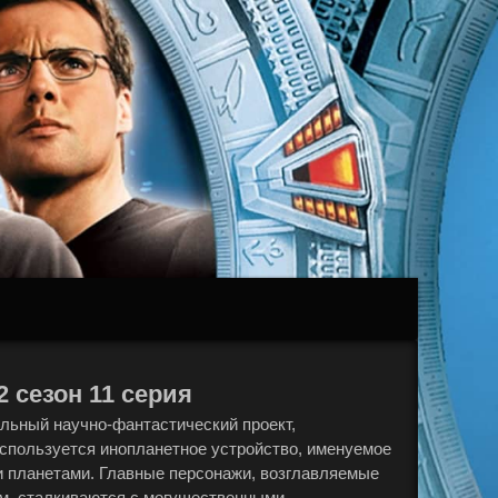
2 сезон 11 серия
тельный научно-фантастический проект,
спользуется инопланетное устройство, именуемое
 планетами. Главные персонажи, возглавляемые
м, сталкиваются с могущественными