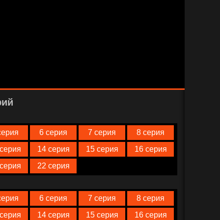
рий
серия
6 серия
7 серия
8 серия
 серия
14 серия
15 серия
16 серия
 серия
22 серия
серия
6 серия
7 серия
8 серия
 серия
14 серия
15 серия
16 серия