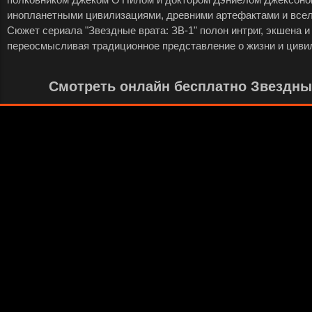
инопланетными цивилизациями, древними артефактами и вс
Сюжет сериала "Звездные врата: ЗВ-1" полон интриг, экшена 
переосмысливая традиционное представление о жизни и циви
Смотреть онлайн бесплатно Звездные 